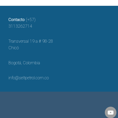
Contacto
(+57)
3113262714
Transversal 19 a # 98-28
Chicó
Bogotá, Colombia
info@seltpetrol.com.co