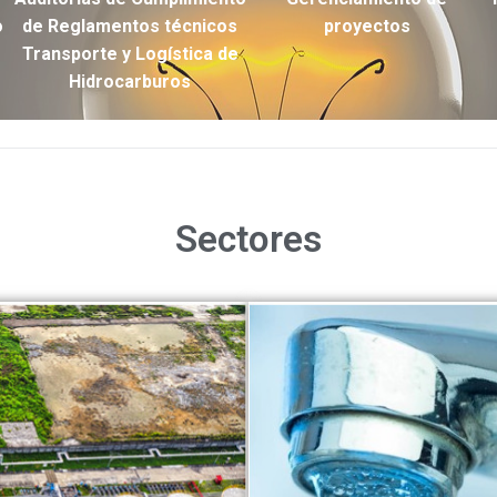
o
de Reglamentos técnicos
proyectos
Transporte y Logística de
Hidrocarburos
Sectores