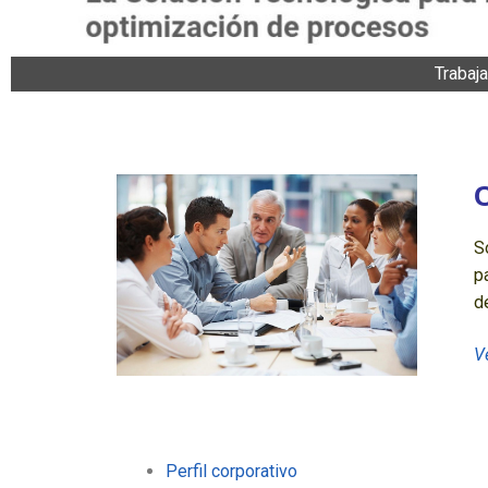
Trabaj
C
S
p
d
V
Perfil corporativo